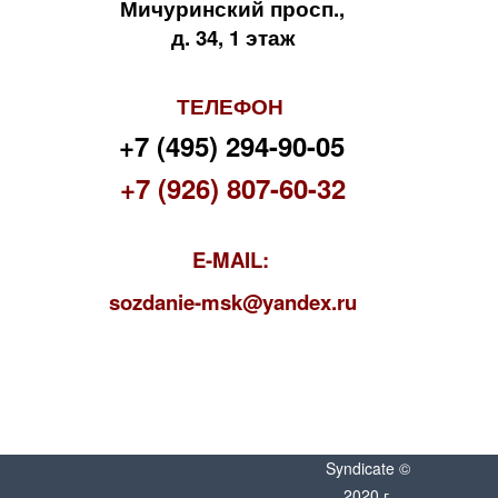
Мичуринский просп.,
д. 34, 1 этаж
ТЕЛЕФОН
+7 (495) 294-90-05
+7 (926) 807-60-32
E-MAIL:
s
ozdanie-msk@yandex.ru
Syndicate ©
2020 г.