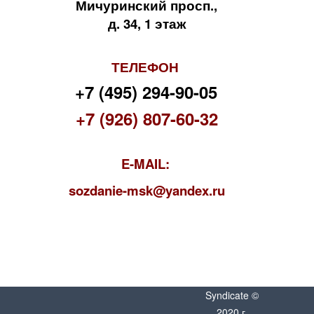
Мичуринский просп.,
д. 34, 1 этаж
ТЕЛЕФОН
+7 (495) 294-90-05
+7 (926) 807-60-32
E-MAIL:
s
ozdanie-msk@yandex.ru
Syndicate ©
2020 г.