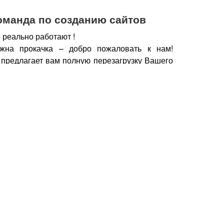
оманда по созданию сайтов
 реально работают !
жна прокачка – добро пожаловать к нам!
 предлагает вам полную перезагрузку Вашего
х рабочих горизонтов, новых поставщиков,
нечно же увеличение дохода.
чии сайта, который работает, а не выкачивает
у важно работать с профессионалами – при
йт становится дополнительным продавцом,
который предлагает Вашу продукцию только
но нужна.
Продающие тексты, побуждающие к
фии, маркетинговые хитрости, которые также
брести Ваш товар, продукцию – это и есть в
йт.