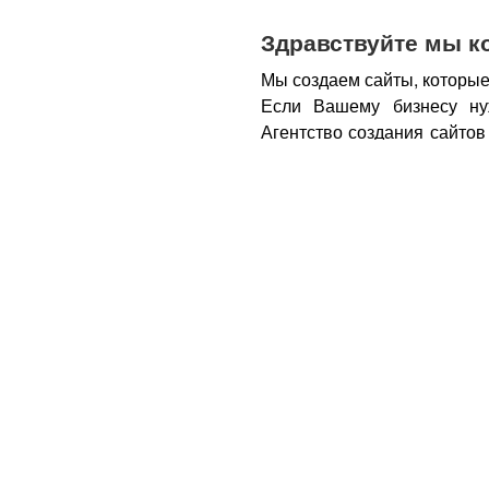
Здравствуйте мы к
Мы создаем сайты, которые
Если Вашему бизнесу ну
Агентство создания сайтов
бизнеса – открытие новы
новых каналов продаж и ко
Все это возможно при нали
из Вас деньги.
Вот почем
правильном подходе, са
грамотным продажником, 
тем, кому она действитель
заказу картинки и фотогра
стимулируют клиента прио
совокупности продающий са