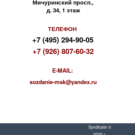
Мичуринский просп.,
д. 34, 1 этаж
ТЕЛЕФОН
+7 (495) 294-90-05
+7 (926) 807-60-32
E-MAIL:
s
ozdanie-msk@yandex.ru
Syndicate ©
2020 г.