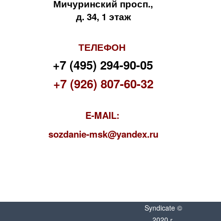
Мичуринский просп.,
д. 34, 1 этаж
ТЕЛЕФОН
+7 (495) 294-90-05
+7 (926) 807-60-32
E-MAIL:
s
ozdanie-msk@yandex.ru
Syndicate ©
2020 г.