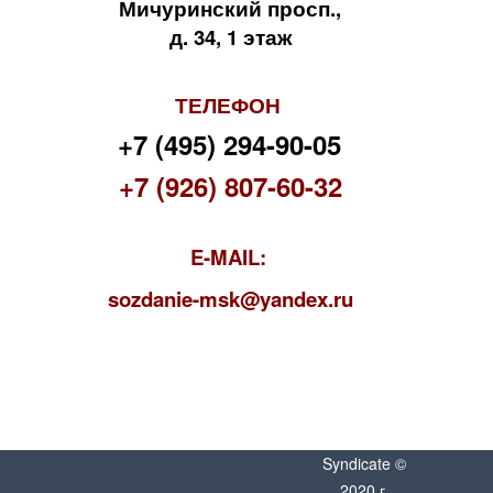
Мичуринский просп.,
д. 34, 1 этаж
ТЕЛЕФОН
+7 (495) 294-90-05
+7 (926) 807-60-32
E-MAIL:
s
ozdanie-msk@yandex.ru
Syndicate ©
2020 г.