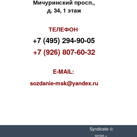
Мичуринский просп.,
д. 34, 1 этаж
ТЕЛЕФОН
+7 (495) 294-90-05
+7 (926) 807-60-32
E-MAIL:
s
ozdanie-msk@yandex.ru
Syndicate ©
2020 г.