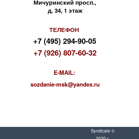
Мичуринский просп.,
д. 34, 1 этаж
ТЕЛЕФОН
+7 (495) 294-90-05
+7 (926) 807-60-32
E-MAIL:
s
ozdanie-msk@yandex.ru
Syndicate ©
2020 г.