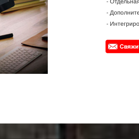
- Отдельная
- Дополнит
- Интегриро