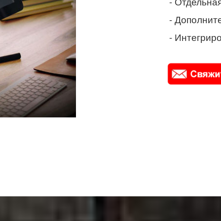
- Отдельная
- Дополнит
- Интегриро