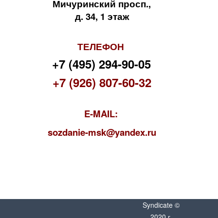
Мичуринский просп.,
д. 34, 1 этаж
ТЕЛЕФОН
+7 (495) 294-90-05
+7 (926) 807-60-32
E-MAIL:
s
ozdanie-msk@yandex.ru
Syndicate ©
2020 г.