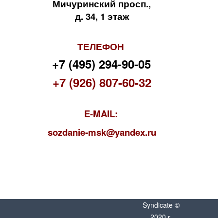
Мичуринский просп.,
д. 34, 1 этаж
ТЕЛЕФОН
+7 (495) 294-90-05
+7 (926) 807-60-32
E-MAIL:
s
ozdanie-msk@yandex.ru
Syndicate ©
2020 г.