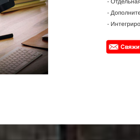
- Отдельная
- Дополнит
- Интегриро