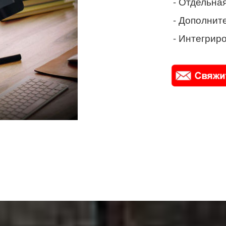
- Отдельная
- Дополнит
- Интегриро