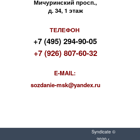
Мичуринский просп.,
д. 34, 1 этаж
ТЕЛЕФОН
+7 (495) 294-90-05
+7 (926) 807-60-32
E-MAIL:
s
ozdanie-msk@yandex.ru
Syndicate ©
2020 г.