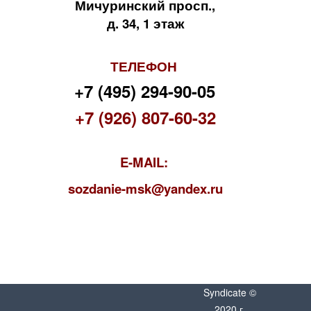
Мичуринский просп.,
д. 34, 1 этаж
ТЕЛЕФОН
+7 (495) 294-90-05
+7 (926) 807-60-32
E-MAIL:
s
ozdanie-msk@yandex.ru
Syndicate ©
2020 г.