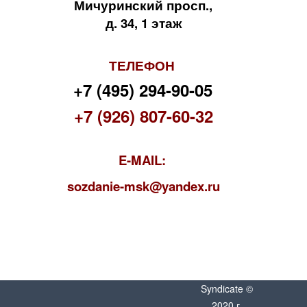
Мичуринский просп.,
д. 34, 1 этаж
ТЕЛЕФОН
+7 (495) 294-90-05
+7 (926) 807-60-32
E-MAIL:
s
ozdanie-msk@yandex.ru
Syndicate ©
2020 г.