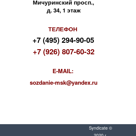
Мичуринский просп.,
д. 34, 1 этаж
ТЕЛЕФОН
+7 (495) 294-90-05
+7 (926) 807-60-32
E-MAIL:
s
ozdanie-msk@yandex.ru
Syndicate ©
2020 г.