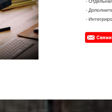
- Отдельная
- Дополнит
- Интегриро