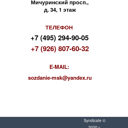
Мичуринский просп.,
д. 34, 1 этаж
ТЕЛЕФОН
+7 (495) 294-90-05
+7 (926) 807-60-32
E-MAIL:
s
ozdanie-msk@yandex.ru
Syndicate ©
2020 г.