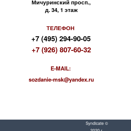
Мичуринский просп.,
д. 34, 1 этаж
ТЕЛЕФОН
+7 (495) 294-90-05
+7 (926) 807-60-32
E-MAIL:
s
ozdanie-msk@yandex.ru
Syndicate ©
2020 г.