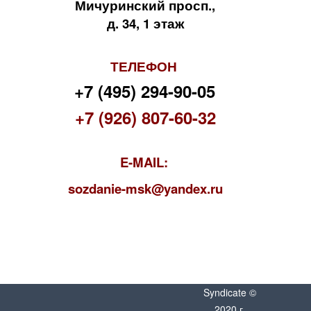
Мичуринский просп.,
д. 34, 1 этаж
ТЕЛЕФОН
+7 (495) 294-90-05
+7 (926) 807-60-32
E-MAIL:
s
ozdanie-msk@yandex.ru
Syndicate ©
2020 г.