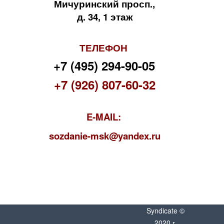
Мичуринский просп.,
д. 34, 1 этаж
ТЕЛЕФОН
+7 (495) 294-90-05
+7 (926) 807-60-32
E-MAIL:
s
ozdanie-msk@yandex.ru
Syndicate ©
2020 г.