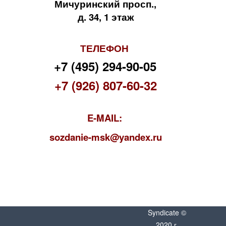
Мичуринский просп.,
д. 34, 1 этаж
ТЕЛЕФОН
+7 (495) 294-90-05
+7 (926) 807-60-32
E-MAIL:
s
ozdanie-msk@yandex.ru
Syndicate ©
2020 г.