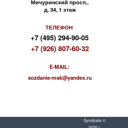
Мичуринский просп.,
д. 34, 1 этаж
ТЕЛЕФОН
+7 (495) 294-90-05
+7 (926) 807-60-32
E-MAIL:
s
ozdanie-msk@yandex.ru
Syndicate ©
2020 г.