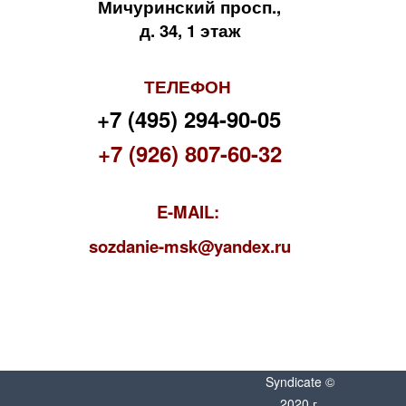
Мичуринский просп.,
д. 34, 1 этаж
ТЕЛЕФОН
+7 (495) 294-90-05
+7 (926) 807-60-32
E-MAIL:
s
ozdanie-msk@yandex.ru
Syndicate ©
2020 г.