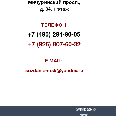
Мичуринский просп.,
д. 34, 1 этаж
ТЕЛЕФОН
+7 (495) 294-90-05
+7 (926) 807-60-32
E-MAIL:
s
ozdanie-msk@yandex.ru
Syndicate ©
2020 г.