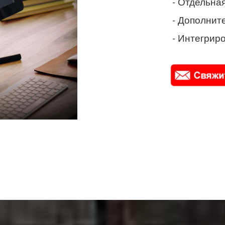
- Отдельная
- Дополнит
- Интегриро