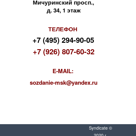
Мичуринский просп.,
д. 34, 1 этаж
ТЕЛЕФОН
+7 (495) 294-90-05
+7 (926) 807-60-32
E-MAIL:
s
ozdanie-msk@yandex.ru
Syndicate ©
2020 г.