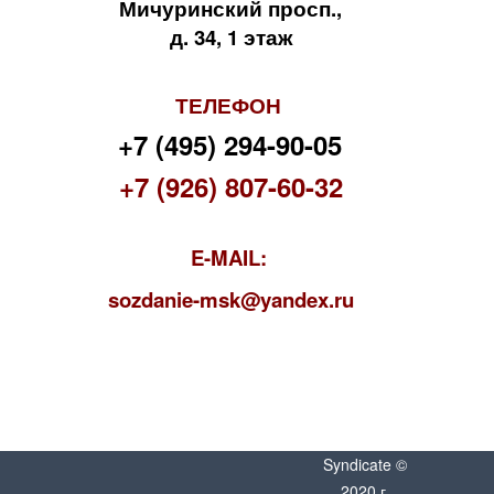
Мичуринский просп.,
д. 34, 1 этаж
ТЕЛЕФОН
+7 (495) 294-90-05
+7 (926) 807-60-32
E-MAIL:
s
ozdanie-msk@yandex.ru
Syndicate ©
2020 г.