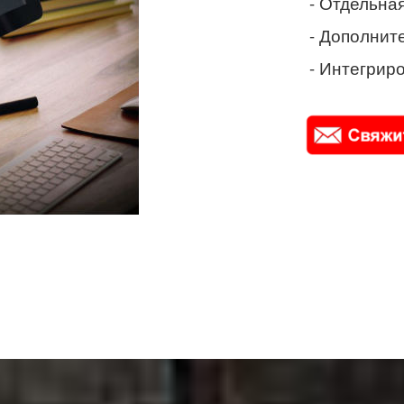
- Отдельная
- Дополнит
- Интегриро