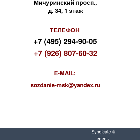
Мичуринский просп.,
д. 34, 1 этаж
ТЕЛЕФОН
+7 (495) 294-90-05
+7 (926) 807-60-32
E-MAIL:
s
ozdanie-msk@yandex.ru
Syndicate ©
2020 г.