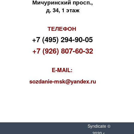
Мичуринский просп.,
д. 34, 1 этаж
ТЕЛЕФОН
+7 (495) 294-90-05
+7 (926) 807-60-32
E-MAIL:
s
ozdanie-msk@yandex.ru
Syndicate ©
2020 г.