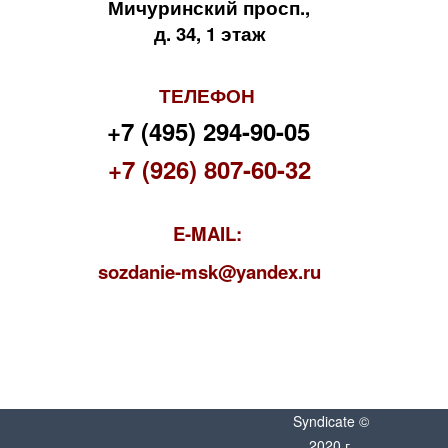
Мичуринский просп.,
д. 34, 1 этаж
ТЕЛЕФОН
+7 (495) 294-90-05
+7 (926) 807-60-32
E-MAIL:
s
ozdanie-msk@yandex.ru
Syndicate ©
2020 г.