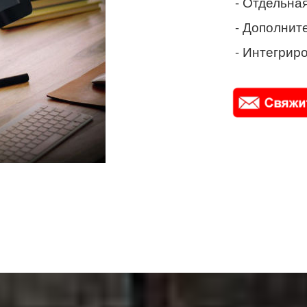
- Отдельная
- Дополнит
- Интегриро