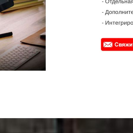
- Отдельная
- Дополнит
- Интегриро