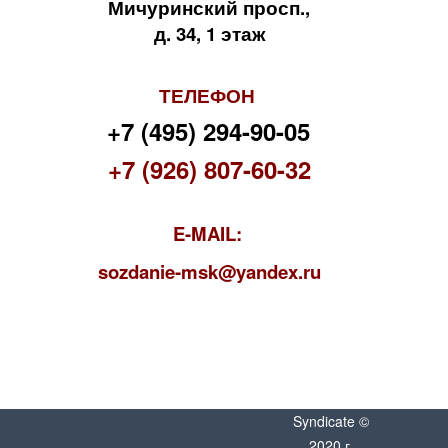
Мичуринский просп.,
д. 34, 1 этаж
ТЕЛЕФОН
+7 (495) 294-90-05
+7 (926) 807-60-32
E-MAIL:
s
ozdanie-msk@yandex.ru
Syndicate ©
2020 г.