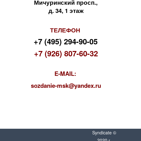
Мичуринский просп.,
д. 34, 1 этаж
ТЕЛЕФОН
+7 (495) 294-90-05
+7 (926) 807-60-32
E-MAIL:
s
ozdanie-msk@yandex.ru
Syndicate ©
2020 г.