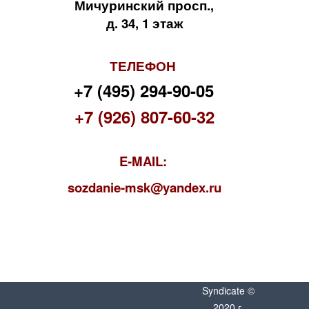
Мичуринский просп.,
д. 34, 1 этаж
ТЕЛЕФОН
+7 (495) 294-90-05
+7 (926) 807-60-32
E-MAIL:
s
ozdanie-msk@yandex.ru
Syndicate ©
2020 г.