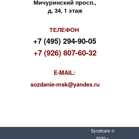
Мичуринский просп.,
д. 34, 1 этаж
ТЕЛЕФОН
+7 (495) 294-90-05
+7 (926) 807-60-32
E-MAIL:
s
ozdanie-msk@yandex.ru
Syndicate ©
2020 г.