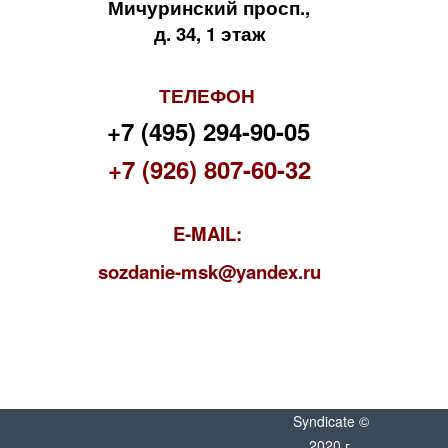
Мичуринский просп.,
д. 34, 1 этаж
ТЕЛЕФОН
+7 (495) 294-90-05
+7 (926) 807-60-32
E-MAIL:
s
ozdanie-msk@yandex.ru
Syndicate ©
2020 г.