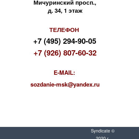
Мичуринский просп.,
д. 34, 1 этаж
ТЕЛЕФОН
+7 (495) 294-90-05
+7 (926) 807-60-32
E-MAIL:
s
ozdanie-msk@yandex.ru
Syndicate ©
2020 г.