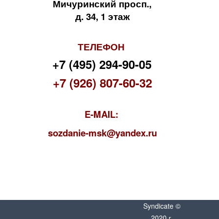
Мичуринский просп.,
д. 34, 1 этаж
ТЕЛЕФОН
+7 (495) 294-90-05
+7 (926) 807-60-32
E-MAIL:
s
ozdanie-msk@yandex.ru
Syndicate ©
2020 г.