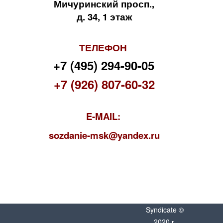
Мичуринский просп.,
д. 34, 1 этаж
ТЕЛЕФОН
+7 (495) 294-90-05
+7 (926) 807-60-32
E-MAIL:
s
ozdanie-msk@yandex.ru
Syndicate ©
2020 г.