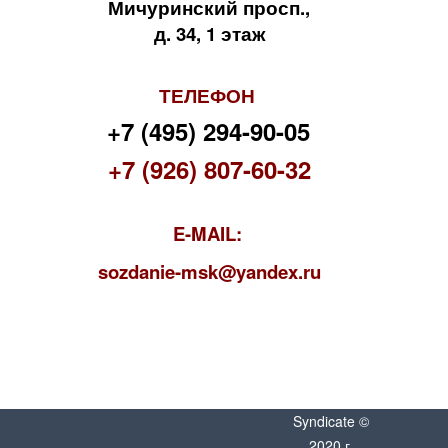
Мичуринский просп.,
д. 34, 1 этаж
ТЕЛЕФОН
+7 (495) 294-90-05
+7 (926) 807-60-32
E-MAIL:
s
ozdanie-msk@yandex.ru
Syndicate ©
2020 г.