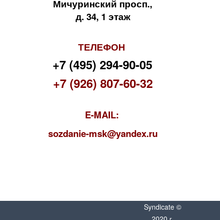
Мичуринский просп.,
д. 34, 1 этаж
ТЕЛЕФОН
+7 (495) 294-90-05
+7 (926) 807-60-32
E-MAIL:
s
ozdanie-msk@yandex.ru
Syndicate ©
2020 г.