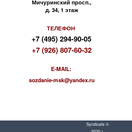
Мичуринский просп.,
д. 34, 1 этаж
ТЕЛЕФОН
+7 (495) 294-90-05
+7 (926) 807-60-32
E-MAIL:
s
ozdanie-msk@yandex.ru
Syndicate ©
2020 г.