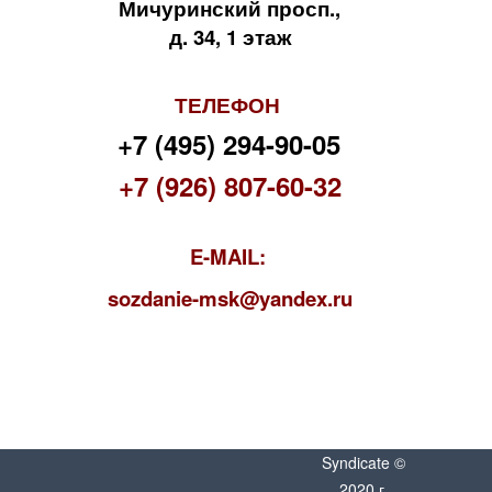
Мичуринский просп.,
д. 34, 1 этаж
ТЕЛЕФОН
+7 (495) 294-90-05
+7 (926) 807-60-32
E-MAIL:
s
ozdanie-msk@yandex.ru
Syndicate ©
2020 г.