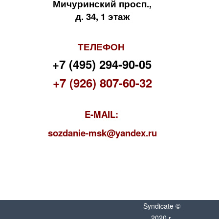
Мичуринский просп.,
д. 34, 1 этаж
ТЕЛЕФОН
+7 (495) 294-90-05
+7 (926) 807-60-32
E-MAIL:
s
ozdanie-msk@yandex.ru
Syndicate ©
2020 г.