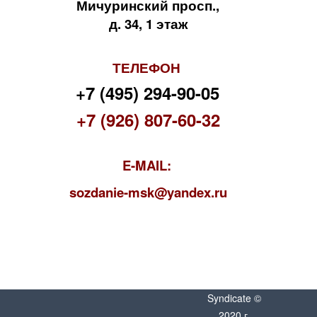
Мичуринский просп.,
д. 34, 1 этаж
ТЕЛЕФОН
+7 (495) 294-90-05
+7 (926) 807-60-32
E-MAIL:
s
ozdanie-msk@yandex.ru
Syndicate ©
2020 г.